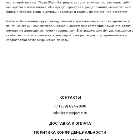
пастельной технике. Паша (Paburik) предлагает зрителям пропустить через себя
его чувства и впечатления. «Он придет, прочитает, увидит, поймет, осмыслит, мой
близкий человек. Наивно думать, надеяться и верить, но это все, что остается».
Работы Паши маневрируют между личным и чувственным, но в тоже время, — это
понятные всеми нами психологические и физические состояния. Гамма его работ
нежная, не агрессивная, почти «тактильная». Его графические фигуры находятся в
симбиозе с композицией и ее атмосферой: они растворяются, переливаются и
создают свои почти мифические сюжеты.
КОНТАКТЫ
+7 (909) 624-90-90
info@setprojects.ru
ДОСТАВКА И ОПЛАТА
ПОЛИТИКА КОНФИДЕНЦИАЛЬНОСТИ