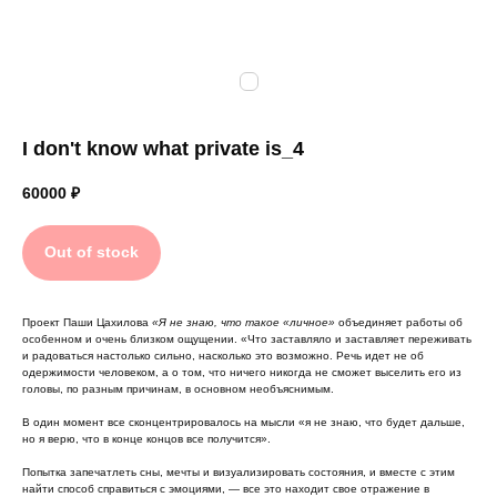
I don't know what private is_4
60000
₽
Out of stock
Проект Паши Цахилова
«Я не знаю, что такое «личное»
объединяет работы об
особенном и очень близком ощущении. «Что заставляло и заставляет переживать
и радоваться настолько сильно, насколько это возможно. Речь идет не об
одержимости человеком, а о том, что ничего никогда не сможет выселить его из
головы, по разным причинам, в основном необъяснимым.
В один момент все сконцентрировалось на мысли «я не знаю, что будет дальше,
но я верю, что в конце концов все получится».
Попытка запечатлеть сны, мечты и визуализировать состояния, и вместе с этим
найти способ справиться с эмоциями, — все это находит свое отражение в