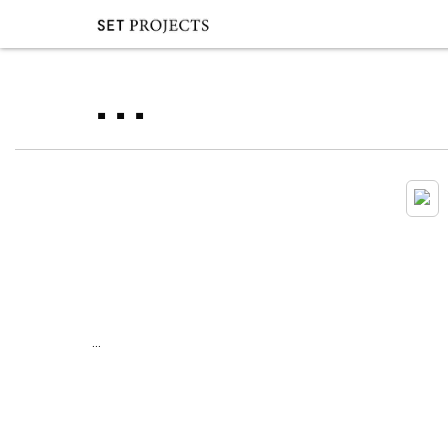
...
...