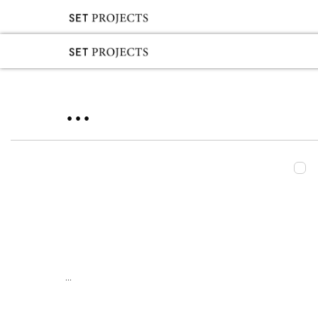
...
...