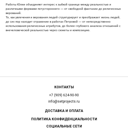
Работы Юлии объединяет интерес к зыбкой границе между реальностью и
различными формами потустороннего — от свободной фантазии до религиозных
верований.
То, как увлечения и верования людей структурирует и преображает жизнь людей,
до сих пор находит отражение в работах Петровой — от непосредственно
использования религиозных атрибутов, до более глубокого анализа отношений с
внечеловеческой реальностью через сюжеты и композицию.
КОНТАКТЫ
+7 (909) 624-90-90
info@setprojects.ru
ДОСТАВКА И ОПЛАТА
ПОЛИТИКА КОНФИДЕНЦИАЛЬНОСТИ
СОЦИАЛЬНЫЕ СЕТИ