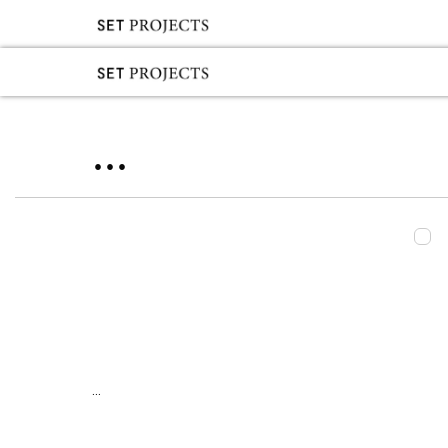
...
...