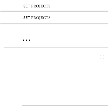
...
...