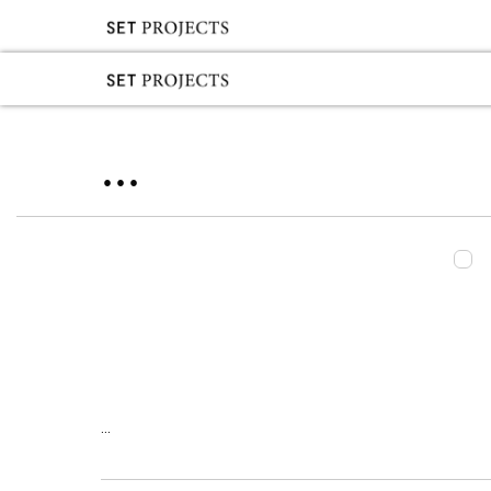
...
...