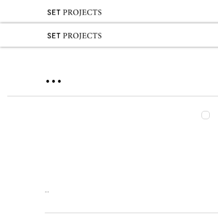
...
...