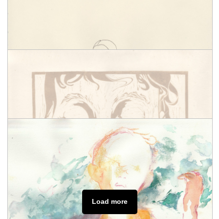
ДОКУМЕНТАЦИЯ АКЦИИ «SUMMA»
ЦЕНА: 65 000 ₽
ЦИФРОВАЯ ФОТОПЕЧАТЬ, 2020
БЕЗ НАЗВАНИЯ
ЮЛИЯ ПЕТРОВА
ЦЕНА: 45 000 ₽
АКВАРЕЛЬ, ТУШЬ, 2023
СОБАКА
ХАИМ СОКОЛ
ИЗ СЕРИИ «МУТАБОР»
ЦЕНА: 70 000 ₽
ШЕЛКОГРАФИЯ, 2019
Load more