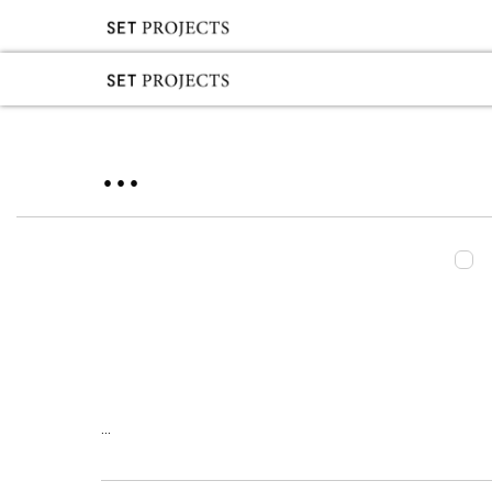
...
...