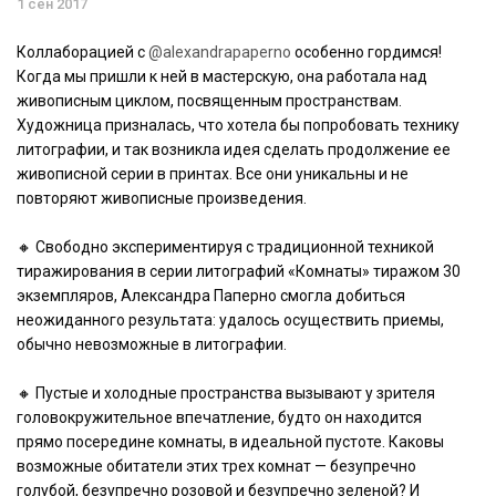
1 сен 2017
Коллаборацией с
@alexandrapaperno
особенно гордимся!
Когда мы пришли к ней в мастерскую, она работала над
живописным циклом, посвященным пространствам.
Художница призналась, что хотела бы попробовать технику
литографии, и так возникла идея сделать продолжение ее
живописной серии в принтах. Все они уникальны и не
повторяют живописные произведения.
🔸 Свободно экспериментируя с традиционной техникой
тиражирования в серии литографий «Комнаты» тиражом 30
экземпляров, Александра Паперно смогла добиться
неожиданного результата: удалось осуществить приемы,
обычно невозможные в литографии.
🔸 Пустые и холодные пространства вызывают у зрителя
головокружительное впечатление, будто он находится
прямо посередине комнаты, в идеальной пустоте. Каковы
возможные обитатели этих трех комнат — безупречно
голубой, безупречно розовой и безупречно зеленой? И