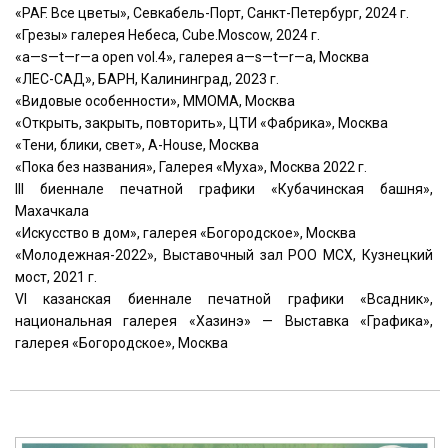
«PAF. Все цветы», Севкабель-Порт, Санкт-Петербург, 2024 г.
«Грезы» галерея Небеса, Cube.Moscow, 2024 г.
«a—s—t—r—a open vol.4», галерея a—s—t—r—a, Москва
«ЛЕС-САД», БАРН, Калининград, 2023 г.
«Видовые особенности», ММОМА, Москва
«Открыть, закрыть, повторить», ЦТИ «Фабрика», Москва
«Тени, блики, свет», A-House, Москва
«Пока без названия», Галерея «Муха», Москва 2022 г.
III биеннале печатной графики «Кубачинская башня»,
Махачкала
«Искусство в дом», галерея «Богородское», Москва
«Молодежная-2022», Выставочный зал РОО МСХ, Кузнецкий
мост, 2021 г.
VI казанская биеннале печатной графики «Всадник»,
национальная галерея «Хазинэ» — Выставка «Графика»,
галерея «Богородское», Москва