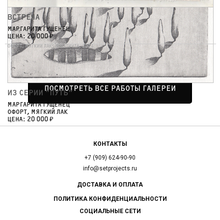
ВСТРЕЧА
ИЗ СЕРИИ "ПУТЬ"
МАРГАРИТА ГУЩЕНЕЦ
МАРГАРИТА ГУЩЕНЕЦ
ЦЕНА: 20 000 ₽
ОФОРТ, МЯГКИЙ ЛАК
ОФОРТ, МЯГКИЙ ЛАК, АКВАТИНТА, 2024
ЦЕНА: 20 000 ₽
ИЗ СЕРИИ "ПУТЬ", 2024
ПОСМОТРЕТЬ ВСЕ РАБОТЫ ГАЛЕРЕИ
ИЗ СЕРИИ "ПУТЬ"
МАРГАРИТА ГУЩЕНЕЦ
ОФОРТ, МЯГКИЙ ЛАК
ЦЕНА: 20 000 ₽
ИЗ СЕРИИ "ПУТЬ", 2024
КОНТАКТЫ
+7 (909) 624-90-90
info@setprojects.ru
ДОСТАВКА И ОПЛАТА
ПОЛИТИКА КОНФИДЕНЦИАЛЬНОСТИ
СОЦИАЛЬНЫЕ СЕТИ